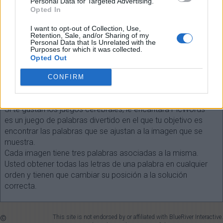
Personal Data for Targeted Advertising.
Opted In
I want to opt-out of Collection, Use,
Retention, Sale, and/or Sharing of my
Personal Data that Is Unrelated with the
Seleccione cada longitud de palabra:
Purposes for which it was collected.
Opted Out
¡Buscar!
CONFIRM
SOBRE EL JUEGO
Si te gustan los juegos cerebrales, le encantará PicWords ™ -
es un juego de palabras divertido en el que tu objetivo es
encontrar las palabras que se ajustan a la imagen que se
muestra.
Cada imagen tiene tres palabras asociadas a la misma.
Usted obtener todas las letras de una palabra en cualquier
orden y tienen que cambiar su posición a la solución
correcta.
©
This site is not endorsed by or affiliated with BlueRiver Interactive.