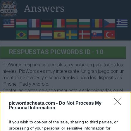
RESPUESTAS PICWORDS ID - 10
PicWords respuestas completas y solución para todos los
niveles. PicWords es muy interesante. Un gran juego con un
montón de niveles y diseño atractivo para los dispositivos
iPhone, iPad y Android.
Contar las cartas de cada respuesta y seleccionarlas en el
siguiente formulario. ¡Que te diviertas!
picwordscheats.com -
Do Not Process My
Personal Information
If you wish to opt-out of the sale, sharing to third parties, or
processing of your personal or sensitive information for