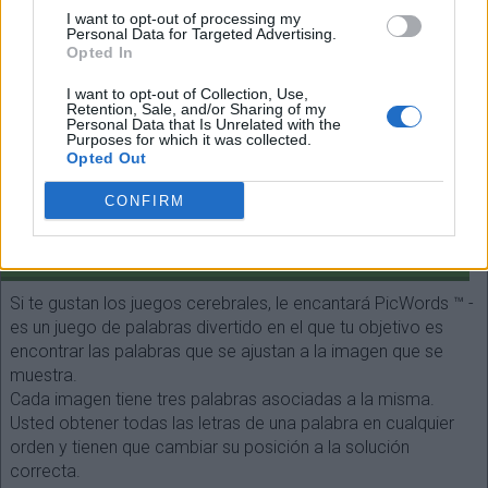
Espalda
I want to opt-out of processing my
Personal Data for Targeted Advertising.
(
90
votos, media:
3,20
fuera de 5
)
Opted In
I want to opt-out of Collection, Use,
Retention, Sale, and/or Sharing of my
Personal Data that Is Unrelated with the
Purposes for which it was collected.
Opted Out
Seleccione cada longitud de palabra:
CONFIRM
¡Buscar!
SOBRE EL JUEGO
Si te gustan los juegos cerebrales, le encantará PicWords ™ -
es un juego de palabras divertido en el que tu objetivo es
encontrar las palabras que se ajustan a la imagen que se
muestra.
Cada imagen tiene tres palabras asociadas a la misma.
Usted obtener todas las letras de una palabra en cualquier
orden y tienen que cambiar su posición a la solución
correcta.