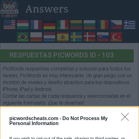
RESPUESTAS PICWORDS ID - 103
PicWords respuestas completas y solución para todos los
niveles. PicWords es muy interesante. Un gran juego con un
montón de niveles y diseño atractivo para los dispositivos
iPhone, iPad y Android.
Contar las cartas de cada respuesta y seleccionarlas en el
siguiente formulario. ¡Que te diviertas!
picwordscheats.com -
Do Not Process My
Personal Information
If you wish to opt-out of the sale, sharing to third parties, or