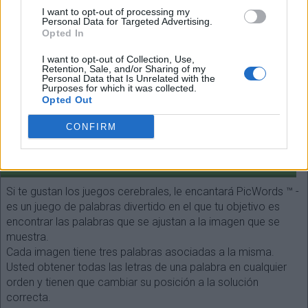
Espalda
I want to opt-out of processing my
Personal Data for Targeted Advertising.
(
90
votos, media:
3,20
fuera de 5
)
Opted In
I want to opt-out of Collection, Use,
Retention, Sale, and/or Sharing of my
Personal Data that Is Unrelated with the
Purposes for which it was collected.
Opted Out
Seleccione cada longitud de palabra:
CONFIRM
¡Buscar!
SOBRE EL JUEGO
Si te gustan los juegos cerebrales, le encantará PicWords ™ -
es un juego de palabras divertido en el que tu objetivo es
encontrar las palabras que se ajustan a la imagen que se
muestra.
Cada imagen tiene tres palabras asociadas a la misma.
Usted obtener todas las letras de una palabra en cualquier
orden y tienen que cambiar su posición a la solución
correcta.