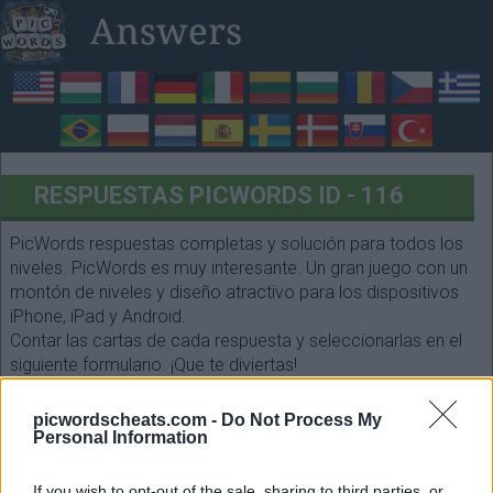
RESPUESTAS PICWORDS ID - 116
PicWords respuestas completas y solución para todos los
niveles. PicWords es muy interesante. Un gran juego con un
montón de niveles y diseño atractivo para los dispositivos
iPhone, iPad y Android.
Contar las cartas de cada respuesta y seleccionarlas en el
siguiente formulario. ¡Que te diviertas!
picwordscheats.com -
Do Not Process My
Personal Information
If you wish to opt-out of the sale, sharing to third parties, or