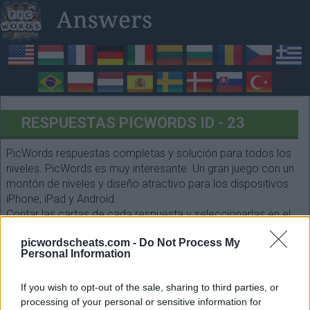
RESPUESTAS PICWORDS ID - 23
PicWords respuestas completas y solución para todos los
niveles. PicWords es muy interesante. Un gran juego con un
montón de niveles y diseño atractivo para los dispositivos
iPhone, iPad y Android.
Contar las cartas de cada respuesta y seleccionarlas en el
siguiente formulario. ¡Que te diviertas!
picwordscheats.com -
Do Not Process My
Personal Information
If you wish to opt-out of the sale, sharing to third parties, or
processing of your personal or sensitive information for