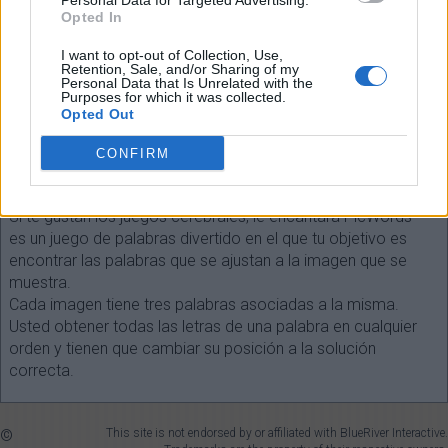
Personal Data for Targeted Advertising.
Opted In
I want to opt-out of Collection, Use,
Retention, Sale, and/or Sharing of my
Personal Data that Is Unrelated with the
Seleccione cada longitud de palabra:
Purposes for which it was collected.
Opted Out
¡Buscar!
CONFIRM
SOBRE EL JUEGO
Si te gustan los juegos cerebrales, le encantará PicWords ™ -
es un juego de palabras divertido en el que tu objetivo es
encontrar las palabras que se ajustan a la imagen que se
muestra.
Cada imagen tiene tres palabras asociadas a la misma.
Usted obtener todas las letras de una palabra en cualquier
orden y tienen que cambiar su posición a la solución
correcta.
©
This site is not endorsed by or affiliated with BlueRiver Interactive.