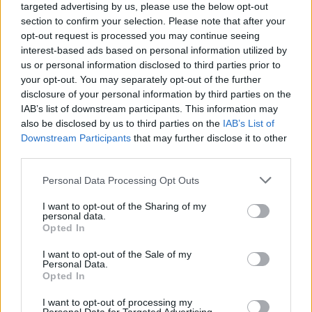
targeted advertising by us, please use the below opt-out
pelo, chimpancé, primate
Responder:
section to confirm your selection. Please note that after your
opt-out request is processed you may continue seeing
interest-based ads based on personal information utilized by
us or personal information disclosed to third parties prior to
your opt-out. You may separately opt-out of the further
disclosure of your personal information by third parties on the
IAB’s list of downstream participants. This information may
also be disclosed by us to third parties on the
IAB’s List of
Downstream Participants
that may further disclose it to other
third parties.
Personal Data Processing Opt Outs
I want to opt-out of the Sharing of my
personal data.
Opted In
I want to opt-out of the Sale of my
Personal Data.
Opted In
Espalda
(
90
votos, media:
3,20
fuera de 5
)
I want to opt-out of processing my