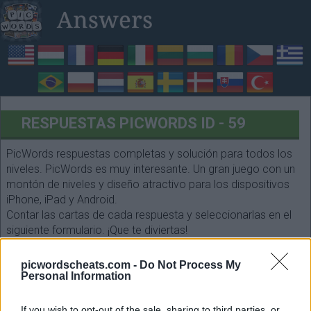
RESPUESTAS PICWORDS ID - 59
PicWords respuestas completas y solución para todos los
niveles. PicWords es muy interesante. Un gran juego con un
montón de niveles y diseño atractivo para los dispositivos
iPhone, iPad y Android.
Contar las cartas de cada respuesta y seleccionarlas en el
siguiente formulario. ¡Que te diviertas!
picwordscheats.com -
Do Not Process My
Personal Information
If you wish to opt-out of the sale, sharing to third parties, or