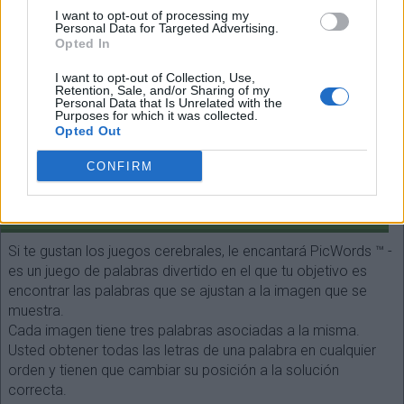
Espalda
I want to opt-out of processing my
Personal Data for Targeted Advertising.
(
90
votos, media:
3,20
fuera de 5
)
Opted In
I want to opt-out of Collection, Use,
Retention, Sale, and/or Sharing of my
Personal Data that Is Unrelated with the
Purposes for which it was collected.
Opted Out
Seleccione cada longitud de palabra:
CONFIRM
¡Buscar!
SOBRE EL JUEGO
Si te gustan los juegos cerebrales, le encantará PicWords ™ -
es un juego de palabras divertido en el que tu objetivo es
encontrar las palabras que se ajustan a la imagen que se
muestra.
Cada imagen tiene tres palabras asociadas a la misma.
Usted obtener todas las letras de una palabra en cualquier
orden y tienen que cambiar su posición a la solución
correcta.