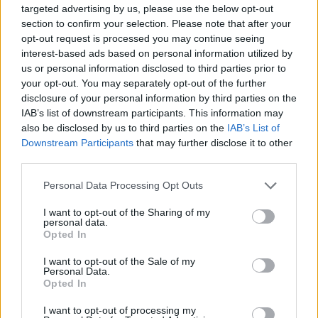
targeted advertising by us, please use the below opt-out
cámara, sol, mar
section to confirm your selection. Please note that after your
Responder:
opt-out request is processed you may continue seeing
interest-based ads based on personal information utilized by
us or personal information disclosed to third parties prior to
your opt-out. You may separately opt-out of the further
disclosure of your personal information by third parties on the
IAB’s list of downstream participants. This information may
also be disclosed by us to third parties on the
IAB’s List of
Downstream Participants
that may further disclose it to other
third parties.
Personal Data Processing Opt Outs
I want to opt-out of the Sharing of my
personal data.
Opted In
I want to opt-out of the Sale of my
Personal Data.
Opted In
Espalda
(
90
votos, media:
3,20
fuera de 5
)
I want to opt-out of processing my