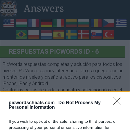
RESPUESTAS PICWORDS ID - 6
PicWords respuestas completas y solución para todos los
niveles. PicWords es muy interesante. Un gran juego con un
montón de niveles y diseño atractivo para los dispositivos
iPhone, iPad y Android.
Contar las cartas de cada respuesta y seleccionarlas en el
siguiente formulario. ¡Que te diviertas!
picwordscheats.com -
Do Not Process My
Personal Information
If you wish to opt-out of the sale, sharing to third parties, or
processing of your personal or sensitive information for