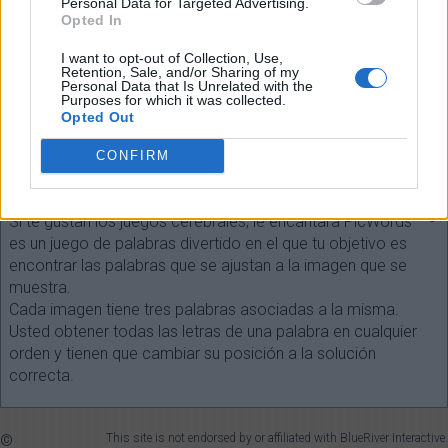
Personal Data for Targeted Advertising.
Opted In
I want to opt-out of Collection, Use,
Retention, Sale, and/or Sharing of my
Personal Data that Is Unrelated with the
Seleccione cada longitud de palabra:
Purposes for which it was collected.
Opted Out
¡Buscar!
CONFIRM
SOBRE EL JUEGO
Si te gustan los juegos cerebrales, le encantará PicWords ™ -
es un juego de palabras divertido en el que tu objetivo es
encontrar las palabras que se ajustan a la imagen que se
muestra.
Cada imagen tiene tres palabras asociadas a la misma.
Usted obtener todas las letras de una palabra en cualquier
orden y tienen que cambiar su posición a la solución
correcta.
©
This site is not endorsed by or affiliated with BlueRiver Interactive.