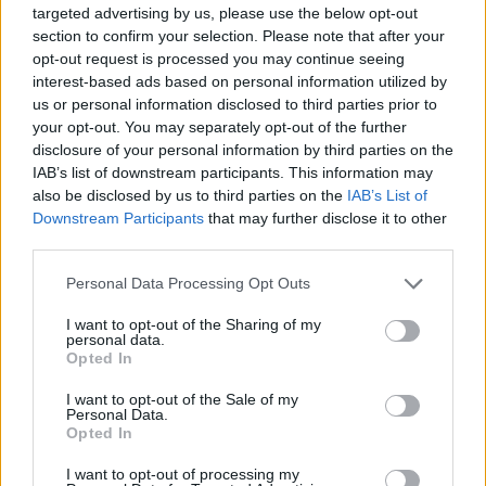
targeted advertising by us, please use the below opt-out
niños, ramo, nenúfares
section to confirm your selection. Please note that after your
Responder:
opt-out request is processed you may continue seeing
interest-based ads based on personal information utilized by
us or personal information disclosed to third parties prior to
your opt-out. You may separately opt-out of the further
disclosure of your personal information by third parties on the
IAB’s list of downstream participants. This information may
also be disclosed by us to third parties on the
IAB’s List of
Downstream Participants
that may further disclose it to other
third parties.
Personal Data Processing Opt Outs
I want to opt-out of the Sharing of my
personal data.
Opted In
I want to opt-out of the Sale of my
Personal Data.
Opted In
Espalda
(
90
votos, media:
3,20
fuera de 5
)
I want to opt-out of processing my