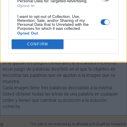
Personal Data for Targeted Advertising.
Opted In
I want to opt-out of Collection, Use,
Retention, Sale, and/or Sharing of my
Personal Data that Is Unrelated with the
Seleccione cada longitud de palabra:
Purposes for which it was collected.
Opted Out
¡Buscar!
CONFIRM
SOBRE EL JUEGO
Si te gustan los juegos cerebrales, le encantará PicWords ™ -
es un juego de palabras divertido en el que tu objetivo es
encontrar las palabras que se ajustan a la imagen que se
muestra.
Cada imagen tiene tres palabras asociadas a la misma.
Usted obtener todas las letras de una palabra en cualquier
orden y tienen que cambiar su posición a la solución
correcta.
©
This site is not endorsed by or affiliated with BlueRiver Interactive.