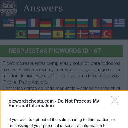
RESPUESTAS PICWORDS ID - 67
PicWords respuestas completas y solución para todos los
niveles. PicWords es muy interesante. Un gran juego con un
montón de niveles y diseño atractivo para los dispositivos
iPhone, iPad y Android.
Contar las cartas de cada respuesta y seleccionarlas en el
siguiente formulario. ¡Que te diviertas!
picwordscheats.com -
Do Not Process My
Personal Information
If you wish to opt-out of the sale, sharing to third parties, or
processing of your personal or sensitive information for