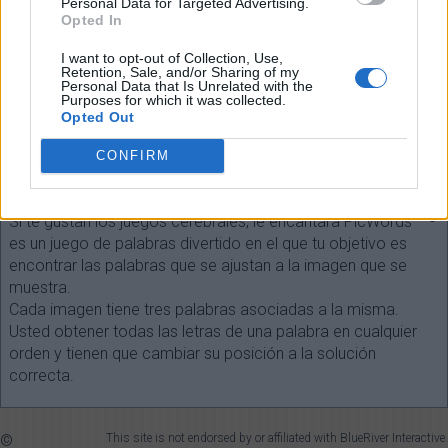
Personal Data for Targeted Advertising.
Opted In
I want to opt-out of Collection, Use,
Retention, Sale, and/or Sharing of my
Personal Data that Is Unrelated with the
Seleccione cada longitud de palabra:
Purposes for which it was collected.
Opted Out
¡Buscar!
CONFIRM
SOBRE EL JUEGO
Si te gustan los juegos cerebrales, le encantará PicWords ™ -
es un juego de palabras divertido en el que tu objetivo es
encontrar las palabras que se ajustan a la imagen que se
muestra.
Cada imagen tiene tres palabras asociadas a la misma.
Usted obtener todas las letras de una palabra en cualquier
orden y tienen que cambiar su posición a la solución
correcta.
©
This site is not endorsed by or affiliated with BlueRiver Interactive.