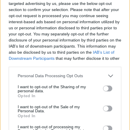
targeted advertising by us, please use the below opt-out
viejo, plátanos, mercado
section to confirm your selection. Please note that after your
Responder:
opt-out request is processed you may continue seeing
interest-based ads based on personal information utilized by
us or personal information disclosed to third parties prior to
your opt-out. You may separately opt-out of the further
disclosure of your personal information by third parties on the
IAB’s list of downstream participants. This information may
also be disclosed by us to third parties on the
IAB’s List of
Downstream Participants
that may further disclose it to other
third parties.
Personal Data Processing Opt Outs
I want to opt-out of the Sharing of my
personal data.
Opted In
I want to opt-out of the Sale of my
Personal Data.
Opted In
Espalda
(
90
votos, media:
3,20
fuera de 5
)
I want to opt-out of processing my