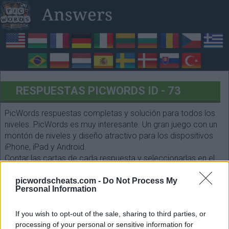
RESPUESTAS PICWORDS ID - 73
PicWords respuestas completas y solución para todos los
niveles. PicWords es muy interesante. Un gran juego con un
montón de niveles y diseño atractivo para los dispositivos
iPhone, iPad y Android.
Contar las cartas de cada respuesta y seleccionarlas en el
siguiente formulario. ¡Que te diviertas!
picwordscheats.com -
Do Not Process My
Personal Information
If you wish to opt-out of the sale, sharing to third parties, or
processing of your personal or sensitive information for