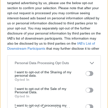
targeted advertising by us, please use the below opt-out
rana, ojos, manchas
section to confirm your selection. Please note that after your
Responder:
opt-out request is processed you may continue seeing
interest-based ads based on personal information utilized by
us or personal information disclosed to third parties prior to
your opt-out. You may separately opt-out of the further
disclosure of your personal information by third parties on the
IAB’s list of downstream participants. This information may
also be disclosed by us to third parties on the
IAB’s List of
Downstream Participants
that may further disclose it to other
third parties.
Personal Data Processing Opt Outs
I want to opt-out of the Sharing of my
personal data.
Opted In
I want to opt-out of the Sale of my
Personal Data.
Opted In
Espalda
(
90
votos, media:
3,20
fuera de 5
)
I want to opt-out of processing my