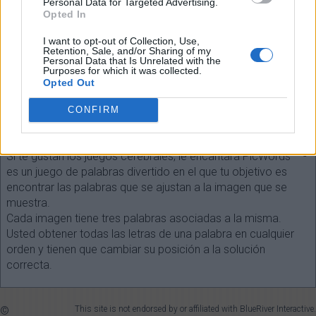
Personal Data for Targeted Advertising.
Opted In
I want to opt-out of Collection, Use,
Retention, Sale, and/or Sharing of my
Personal Data that Is Unrelated with the
Seleccione cada longitud de palabra:
Purposes for which it was collected.
Opted Out
¡Buscar!
CONFIRM
SOBRE EL JUEGO
Si te gustan los juegos cerebrales, le encantará PicWords ™ -
es un juego de palabras divertido en el que tu objetivo es
encontrar las palabras que se ajustan a la imagen que se
muestra.
Cada imagen tiene tres palabras asociadas a la misma.
Usted obtener todas las letras de una palabra en cualquier
orden y tienen que cambiar su posición a la solución
correcta.
©
This site is not endorsed by or affiliated with BlueRiver Interactive.