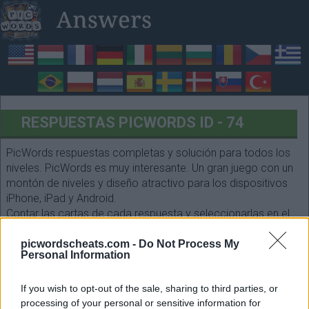
RESPUESTAS PICWORDS ID - 74
PicWords respuestas completas y solución para todos los
niveles. PicWords es muy interesante. Un gran juego con un
montón de niveles y diseño atractivo para los dispositivos
iPhone, iPad y Android.
Contar las cartas de cada respuesta y seleccionarlas en el
siguiente formulario. ¡Que te diviertas!
picwordscheats.com -
Do Not Process My
Personal Information
If you wish to opt-out of the sale, sharing to third parties, or
processing of your personal or sensitive information for