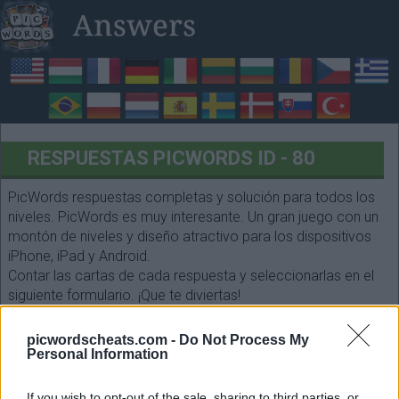
RESPUESTAS PICWORDS ID - 80
PicWords respuestas completas y solución para todos los
niveles. PicWords es muy interesante. Un gran juego con un
montón de niveles y diseño atractivo para los dispositivos
iPhone, iPad y Android.
Contar las cartas de cada respuesta y seleccionarlas en el
siguiente formulario. ¡Que te diviertas!
picwordscheats.com -
Do Not Process My
Personal Information
If you wish to opt-out of the sale, sharing to third parties, or