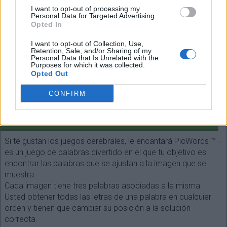
Espalda
I want to opt-out of processing my
Personal Data for Targeted Advertising.
(
90
votos, media:
3,20
fuera de 5
)
Opted In
I want to opt-out of Collection, Use,
Retention, Sale, and/or Sharing of my
Personal Data that Is Unrelated with the
Purposes for which it was collected.
Opted Out
Seleccione cada longitud de palabra:
CONFIRM
¡Buscar!
SOBRE EL JUEGO
Si te gustan los juegos cerebrales, le encantará PicWords ™ -
es un juego de palabras divertido en el que tu objetivo es
encontrar las palabras que se ajustan a la imagen que se
muestra.
Cada imagen tiene tres palabras asociadas a la misma.
Usted obtener todas las letras de una palabra en cualquier
orden y tienen que cambiar su posición a la solución
correcta.