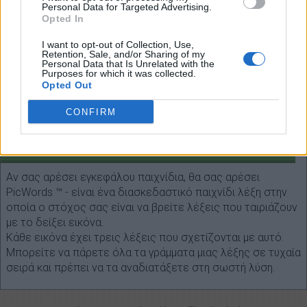
(
206
ψηφοφορίες, μέσος όρος:
2,40
εκτός
Personal Data for Targeted Advertising.
5
)
Opted In
I want to opt-out of Collection, Use,
Retention, Sale, and/or Sharing of my
Personal Data that Is Unrelated with the
Purposes for which it was collected.
Opted Out
Επιλέξτε κάθε μήκος λέξης:
CONFIRM
Έρευνα!
ΣΧΕΤΙΚΆ ΜΕ ΤΟ ΠΑΙΧΝΊΔΙ
Αν σας αρέσει εγκεφάλου παιχνίδια, θα σας αρέσει
PicWords ™ - είναι ένα διασκεδαστικό παιχνίδι λέξη στην
οποία ο στόχος σας είναι να βρείτε λέξεις που ταιριάζουν
με το δείξει εικόνα.
Κάθε εικόνα έχει τρεις λέξεις που σχετίζονται με αυτό.
Μπορείτε να πάρετε όλα τα γράμματα μιας λέξης σε τυχαία
σειρά και πρέπει να τα αναδιατάξετε στη σωστή λύση.