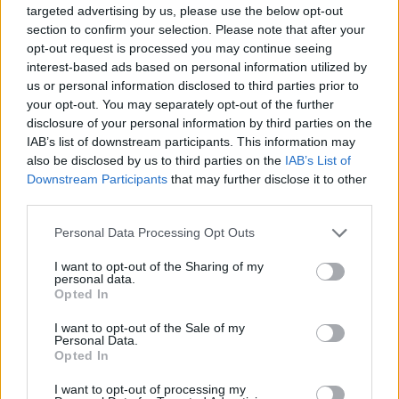
targeted advertising by us, please use the below opt-out
πισίνα, κυάλια, χαμογελάει
section to confirm your selection. Please note that after your
Απάντηση:
opt-out request is processed you may continue seeing
interest-based ads based on personal information utilized by
us or personal information disclosed to third parties prior to
your opt-out. You may separately opt-out of the further
disclosure of your personal information by third parties on the
IAB’s list of downstream participants. This information may
also be disclosed by us to third parties on the
IAB’s List of
Downstream Participants
that may further disclose it to other
third parties.
Personal Data Processing Opt Outs
I want to opt-out of the Sharing of my
personal data.
Opted In
I want to opt-out of the Sale of my
Personal Data.
Opted In
Πίσω
(
206
ψηφοφορίες, μέσος όρος:
2,40
εκτός
I want to opt-out of processing my