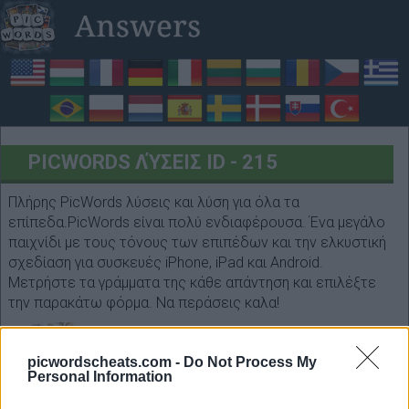
PICWORDS ΛΎΣΕΙΣ ID - 215
Πλήρης PicWords λύσεις και λύση για όλα τα
επίπεδα.PicWords είναι πολύ ενδιαφέρουσα. Ένα μεγάλο
παιχνίδι με τους τόνους των επιπέδων και την ελκυστική
σχεδίαση για συσκευές iPhone, iPad και Android.
Μετρήστε τα γράμματα της κάθε απάντηση και επιλέξτε
την παρακάτω φόρμα. Να περάσεις καλα!
picwordscheats.com -
Do Not Process My
Personal Information