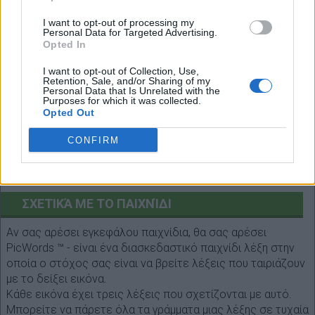
I want to opt-out of processing my
Πίσω
Personal Data for Targeted Advertising.
Opted In
(
206
ψηφοφορίες, μέσος όρος:
2,40
εκτός
5
)
I want to opt-out of Collection, Use,
Retention, Sale, and/or Sharing of my
Personal Data that Is Unrelated with the
Purposes for which it was collected.
Opted Out
CONFIRM
Επιλέξτε κάθε μήκος λέξης:
Έρευνα!
ΣΧΕΤΙΚΆ ΜΕ ΤΟ ΠΑΙΧΝΊΔΙ
Αν σας αρέσει εγκεφάλου παιχνίδια, θα σας αρέσει
PicWords ™ - είναι ένα διασκεδαστικό παιχνίδι λέξη στην
οποία ο στόχος σας είναι να βρείτε λέξεις που ταιριάζουν
με το δείξει εικόνα.
Κάθε εικόνα έχει τρεις λέξεις που σχετίζονται με αυτό.
Μπορείτε να πάρετε όλα τα γράμματα μιας λέξης σε τυχαία